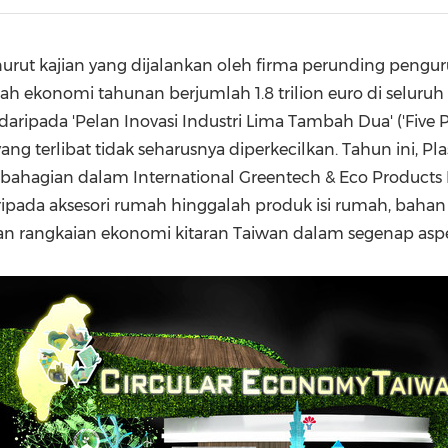
(CES)
FIFA World Cup
enurut kajian yang dijalankan oleh firma perunding pen
ah ekonomi tahunan berjumlah 1.8 trilion euro di selur
ipada 'Pelan Inovasi Industri Lima Tambah Dua' ('Five Pl
g terlibat tidak seharusnya diperkecilkan. Tahun ini, Pl
ahagian dalam International Greentech & Eco Products E
ada aksesori rumah hinggalah produk isi rumah, baha
an rangkaian ekonomi kitaran
Taiwan
dalam segenap asp