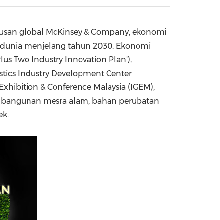
China International Import Expo
Internat
gurusan global McKinsey & Company, ekonomi
uh dunia menjelang tahun 2030. Ekonomi
us Two Industry Innovation Plan'),
astics Industry Development Center
xhibition & Conference Malaysia (IGEM),
n bangunan mesra alam, bahan perubatan
ek.