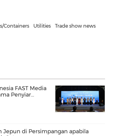
s/Containers
Utilities
Trade show news
onesia FAST Media
ama Penyiar
en Jepun di Persimpangan apabila