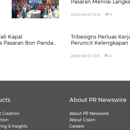
Pasaran Menilai Langk
2026-08-07 22:14
3
ali Kapal
Tribesigns Perluas Ke
s Pasaran Bon Panda
Peruncit Kelengkapan
Terkemuka di Las Vega
2026-08-07 21:15
8
ucts
About PR Newswire
 Creation
About PR Newswire
ution
About Cision
ing & Insights
Careers