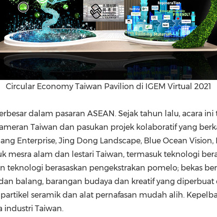
Circular Economy Taiwan Pavilion di IGEM Virtual 2021
besar dalam pasaran ASEAN. Sejak tahun lalu, acara ini t
 pameran
Taiwan
dan pasukan projek kolaboratif yang berk
ng Enterprise, Jing Dong Landscape, Blue Ocean Vision, 
 mesra alam dan lestari
Taiwan
, termasuk teknologi be
n teknologi berasaskan pengekstrakan pomelo; bekas berasa
an balang, barangan budaya dan kreatif yang diperbuat 
rtikel seramik dan alat pernafasan mudah alih. Kepelba
 industri
Taiwan
.