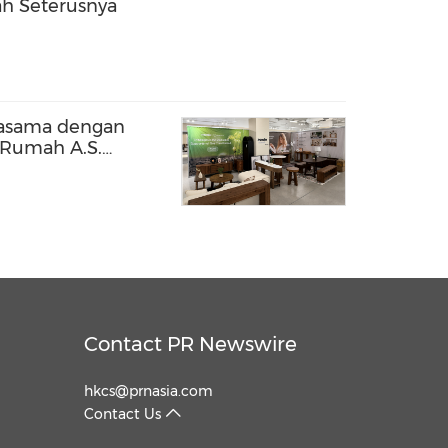
ah Seterusnya
rjasama dengan
 Rumah A.S.
s Market 2026
Contact PR Newswire
hkcs@prnasia.com
Contact Us