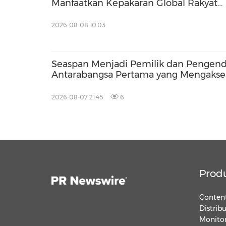
Manfaatkan Kepakaran Global Rakyat
Malaysia bagi Memperkukuh Bakat
Tempatan
2026-08-08 10:03
Seaspan Menjadi Pemilik dan Pengend
Antarabangsa Pertama yang Mengakse
China
2026-08-07 21:45
6
Prod
Content
Distrib
Monitor