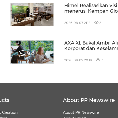
Himel Realisasikan Vi
menerusi Kempen Gl
2026-08-07 21:12
2
AXA XL Bakal Ambil Al
Korporat dan Keselama
2026-08-07 20:18
7
ucts
About PR Newswire
 Creation
About PR Newswire