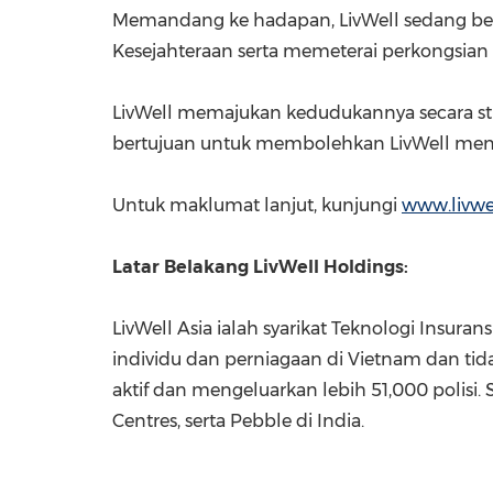
Memandang ke hadapan, LivWell sedang beru
Kesejahteraan serta memeterai perkongsian 
LivWell memajukan kedudukannya secara st
bertujuan untuk membolehkan LivWell mena
Untuk maklumat lanjut, kunjungi
www.livwel
Latar Belakang LivWell Holdings:
LivWell Asia ialah syarikat Teknologi Insur
individu dan perniagaan di
Vietnam
dan tida
aktif dan mengeluarkan lebih 51,000 polisi. 
Centres, serta Pebble di
India
.