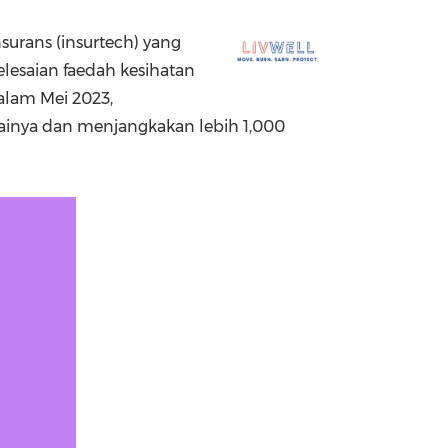
China International Import Expo
Internat
nsurans (insurtech) yang
esaian faedah kesihatan
alam Mei 2023,
tainya dan menjangkakan lebih 1,000