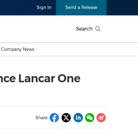
Sign In
Send a Release
Search
c Company News
Japan
Business Technology
Personnel Announcements
Thai
Korea
Consumer
Earnings
nce Lancar One
Singapore
Entertainment & Media
Thailand
Environ
Carbon Neutral
China In
Health
Heavy In
Products
Telecommunications
Travel
Environmental, Social,
Sustainab
Governance (ESG)
and
Exhibition
Real Esta
Artificial Intelligence
American 
Share:
Oncology
Show
Canton Fair
Blockcha