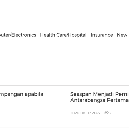
ter/Electronics
Health Care/Hospital
Insurance
New p
simpangan apabila
Seaspan Menjadi Pemil
Antarabangsa Pertama
China
2026-08-07 21:45
2