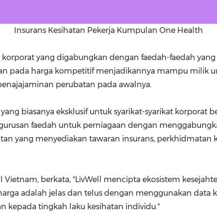
Insurans Kesihatan Pekerja Kumpulan One Health
korporat yang digabungkan dengan faedah-faedah yang am
n pada harga kompetitif menjadikannya mampu milik un
penajajaminan perubatan pada awalnya.
ng biasanya eksklusif untuk syarikat-syarikat korporat b
rusan faedah untuk perniagaan dengan menggabungkan
ihatan yang menyediakan tawaran insurans, perkhidmatan
ll Vietnam, berkata, "LivWell mencipta ekosistem kesejah
harga adalah jelas dan telus dengan menggunakan data k
n kepada tingkah laku kesihatan individu."