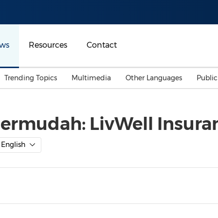
ws
Resources
Contact
Trending Topics
Multimedia
Other Languages
Publi
Mainland China
Auto & Transportation
Songkran
Malaysian
ermudah: LivWell Insura
Malaysia
Energy
Investment & Financing
Australia
General Business
English
Sports
Summer Event
Advertising, Marketing 
Media
Belt & Road
Consumer Electronics 